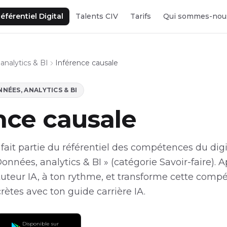
éférentiel Digital
Talents CIV
Tarifs
Qui sommes-nou
analytics & BI
Inférence causale
NÉES, ANALYTICS & BI
nce causale
fait partie du référentiel des compétences du digi
Données, analytics & BI » (catégorie Savoir-faire).
tuteur IA, à ton rythme, et transforme cette comp
ètes avec ton guide carrière IA.
Disponible sur