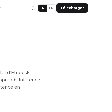
s
Télécharger
FR
EN
tal d'Etudesk,
 Apprends Inférence
étence en