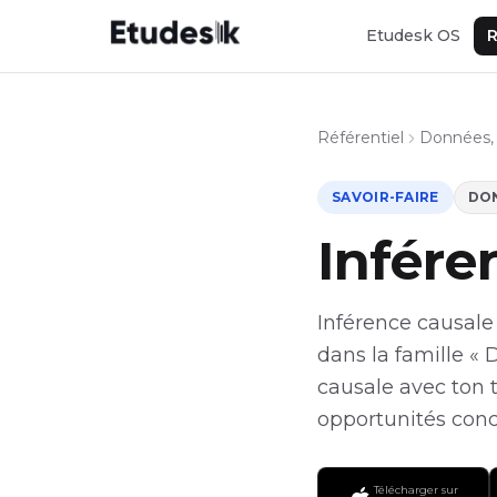
Etudesk OS
R
Référentiel
Données, 
SAVOIR-FAIRE
DON
Infére
Inférence causale 
dans la famille « 
causale avec ton 
opportunités concr
Télécharger sur