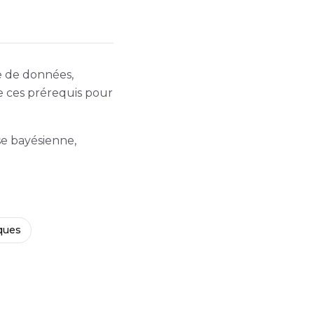
se de données,
e ces prérequis pour
se bayésienne,
iques