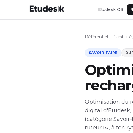
Etudesk OS
R
Référentiel
Durabilité
SAVOIR-FAIRE
DUR
Optimi
recha
Optimisation du r
digital d'Etudesk, 
(catégorie Savoir
tuteur IA, à ton 