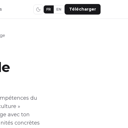
s
Télécharger
FR
EN
rge
de
 compétences du
culture »
rge avec ton
unités concrètes