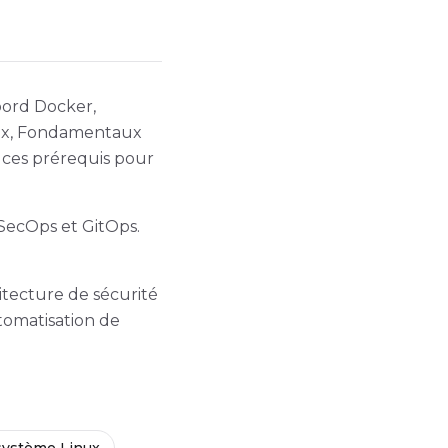
abord Docker,
nux, Fondamentaux
e ces prérequis pour
vSecOps et GitOps.
hitecture de sécurité
tomatisation de
système Linux