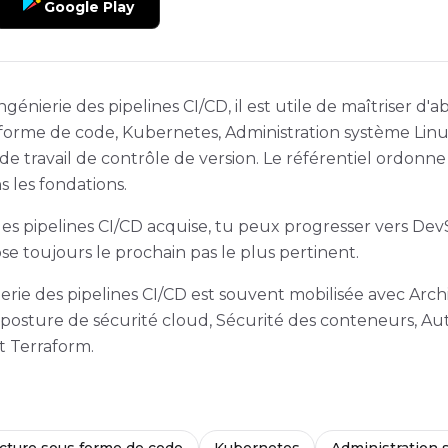
Google Play
génierie des pipelines CI/CD, il est utile de maîtriser d'
 forme de code, Kubernetes, Administration système Li
de travail de contrôle de version. Le référentiel ordonn
ns les fondations.
des pipelines CI/CD acquise, tu peux progresser vers De
e toujours le prochain pas le plus pertinent.
nierie des pipelines CI/CD est souvent mobilisée avec Arc
a posture de sécurité cloud, Sécurité des conteneurs, Au
et Terraform.
ucture sous forme de code
Kubernetes
Administration 