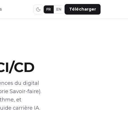
s
Télécharger
FR
EN
CI/CD
ences du digital
ie Savoir-faire).
ythme, et
ide carrière IA.