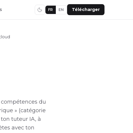
s
Télécharger
FR
EN
cloud
des compétences du
rique » (catégorie
ton tuteur IA, à
ètes avec ton