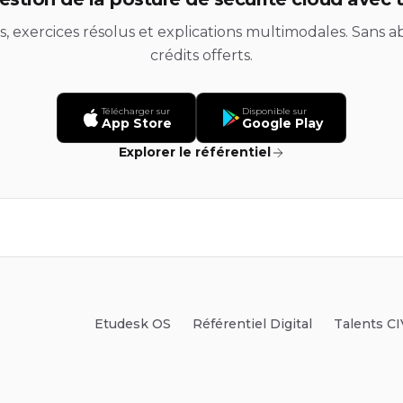
ds, exercices résolus et explications multimodales. Sans
crédits offerts.
Télécharger sur
Disponible sur
App Store
Google Play
Explorer le référentiel
Etudesk OS
Référentiel Digital
Talents CI