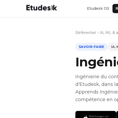
Etudesk OS
R
Référentiel
IA, ML & 
SAVOIR-FAIRE
IA,
Ingéni
Ingénierie du cont
d'Etudesk, dans la
Apprends Ingénier
compétence en opp
Télécharger sur