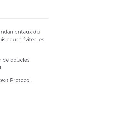
d Fondamentaux du
s pour t'éviter les
n de boucles
t.
text Protocol.