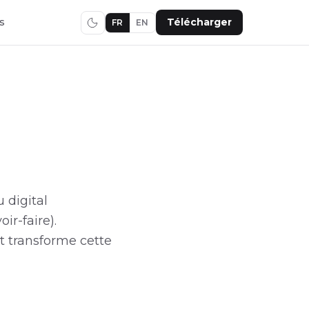
s
Télécharger
FR
EN
 digital
ir-faire).
t transforme cette