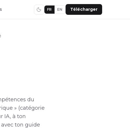
s
Télécharger
FR
EN
é
ompétences du
rique » (catégorie
 IA, à ton
 avec ton guide