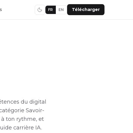
s
Télécharger
FR
EN
étences du digital
catégorie Savoir-
 à ton rythme, et
ide carrière IA.