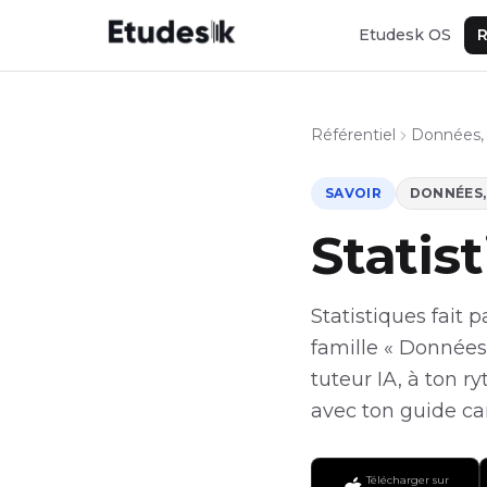
Etudesk OS
R
Référentiel
Données, 
SAVOIR
DONNÉES, 
Statis
Statistiques fait 
famille « Données,
tuteur IA, à ton 
avec ton guide car
Télécharger sur