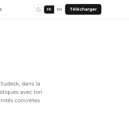
s
Télécharger
FR
EN
Etudesk, dans la
istiques avec ton
unités concrètes