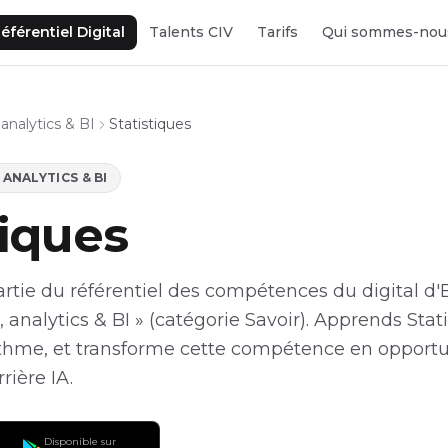
éférentiel Digital
Talents CIV
Tarifs
Qui sommes-nou
analytics & BI
Statistiques
ANALYTICS & BI
tiques
partie du référentiel des compétences du digital d'
 analytics & BI » (catégorie Savoir). Apprends Stat
rythme, et transforme cette compétence en opport
rière IA.
Disponible sur