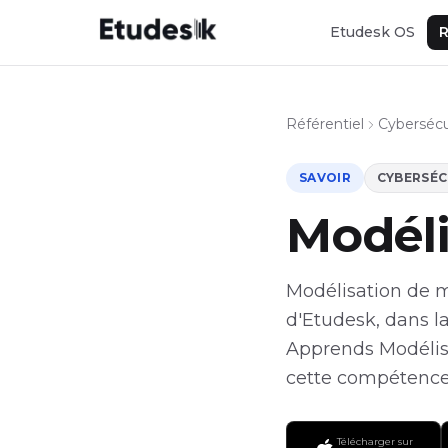
Etudesk OS
R
Référentiel
Cybersécu
SAVOIR
CYBERSÉC
Modél
Modélisation de m
d'Etudesk, dans la
Apprends Modélisa
cette compétence 
Télécharger sur